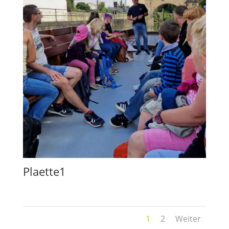
Plaette1
1
2
Weiter